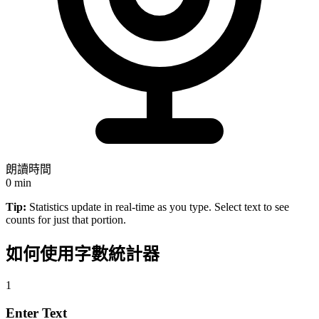
朗讀時間
0
min
Tip:
Statistics update in real-time as you type. Select text to see
counts for just that portion.
如何使用字數統計器
1
Enter Text