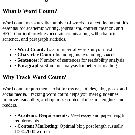
What is Word Count?
Word count measures the number of words in a text document. It's
essential for academic writing, journalism, content creation, and
SEO. Our tool provides accurate counts along with character,
sentence, and paragraph statistics.
•
Word Count:
Total number of words in your text
•
Character Count:
Including and excluding spaces
•
Sentences:
Number of sentences for readability analysis
•
Paragraphs:
Structure analysis for better formatting
Why Track Word Count?
Word count requirements exist for essays, articles, blog posts, and
social media. Tracking word count helps you meet guidelines,
improve readability, and optimize content for search engines and
readers.
•
Academic Requirements:
Meet essay and paper length
requirements
•
Content Marketing:
Optimal blog post length (usually
1000-2000 words)