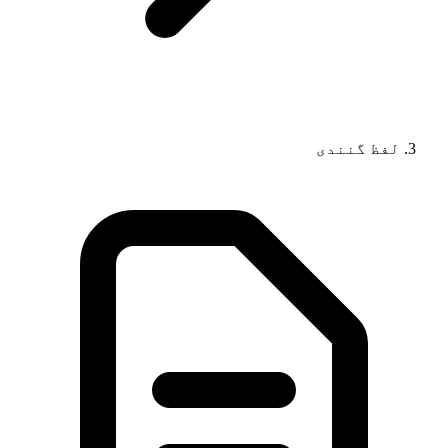
لفظ گنندی