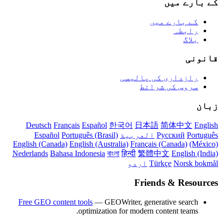
کے بارے میں
کے بارے میں
رابطہ
بلاگ
قانونی
رازداری کی پالیسی
سروس کی شرائط
زبان
Deutsch
Français
Español
한국어
日本語
简体中文
English
Português
Русский
العربية
Português (Brasil)
Español
English (Canada)
English (Australia)
Français (Canada)
(México)
Nederlands
Bahasa Indonesia
বাংলা
हिन्दी
繁體中文
English (India)
Norsk bokmål
Türkçe
اردو
Friends & Resources
Free GEO content tools
— GEOWriter, generative search
optimization for modern content teams.