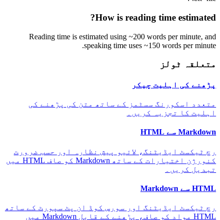
How is reading time estimated?
Reading time is estimated using ~200 words per minute, and
speaking time uses ~150 words per minute.
متعلقہ ٹولز
پڑھنے کی اہلیت چیکر
متعدد اسکورنگ سسٹمز کے ساتھ متن کی پڑھنے کی
اہلیت کا تجزیہ کریں۔
Markdown سے HTML
رچ ٹیکسٹ ایڈیٹنگ، لائیو پیش نظارہ اور حسب ضرورت
کنورژن اختیارات کے ساتھ Markdown کو صاف HTML میں
تبدیل کریں۔
HTML سے Markdown
رچ ٹیکسٹ ایڈیٹنگ اور سورس کوڈ ان پٹ سپورٹ کے ساتھ
HTML مواد کو صاف، پڑھنے کے قابل Markdown میں