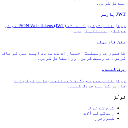
تبدیل کریں۔
JWT پارسر
ریئل ٹائم توثیق کے ساتھ JSON Web Tokens (JWT) کو ڈی
کوڈ اور معائنہ کریں۔
متن فارمیٹر
طاقتور فارمیٹنگ اختیارات کے ساتھ اپنے متن کو صاف
کریں، فارمیٹ کریں اور اسٹائل کریں۔
حرف گنندی
ریئل ٹائم حدود چیکنگ کے ساتھ سوشل میڈیا پلیٹ
فارمز کے لیے حروف گنیں۔
ٹولز
کام کے ٹولز
زندگی کے آلات
کنورٹرز