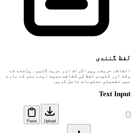
لفظ گنندی
الفاظ، حروف، پیراگراف اور مزید گنیں۔ پڑھنے کے
وقت اور کلیدی لفظ کی کثافت سمیت اپنے متن کے بارے
میں تفصیلی معلومات حاصل کریں۔
Text Input
Paste
Upload