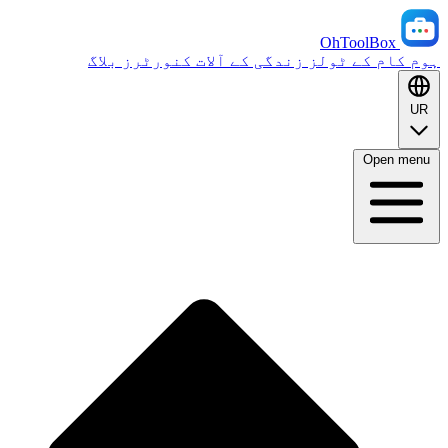
OhToolBox
ہوم
کام کے ٹولز
زندگی کے آلات
کنورٹرز
بلاگ
UR
Open menu